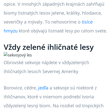
opice. V mnohých západných krajinách zahŕňajú
biomy listnatých lesov jelene, králiky, hlodavce,
veveričky a mývaly. To nehovoríme o
tisíce
hmyzu
ktoré obývajú listnaté lesy po celom svete.
Vždy zelené ihličnaté lesy
Obrovské sekvoje nájdete v vždyzelených
ihličnatých lesoch Severnej Ameriky
Borovice, cédre,
jedľa
a sekvoje sú niektoré z
ihličnanov, ktoré v miernom podnebí tvoria
vždyzelený lesný biom. Na rozdiel od tropických