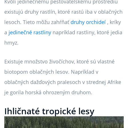
Kvôli jedinečnému pestovateľskému prostrediu
existujú druhy rastlín, ktoré rastú iba v oblačných
lesoch. Tieto môžu zahŕňať
druhy orchideí
, kríky
a
jedinečné rastliny
napríklad rastliny, ktoré jedia
hmyz.
Existuje množstvo živočíchov, ktoré sú vlastné
biotopom oblačných lesov. Napríklad v
oblačných dažďových pralesoch v strednej Afrike
je gorila horská ohrozeným druhom.
Ihličnaté tropické lesy