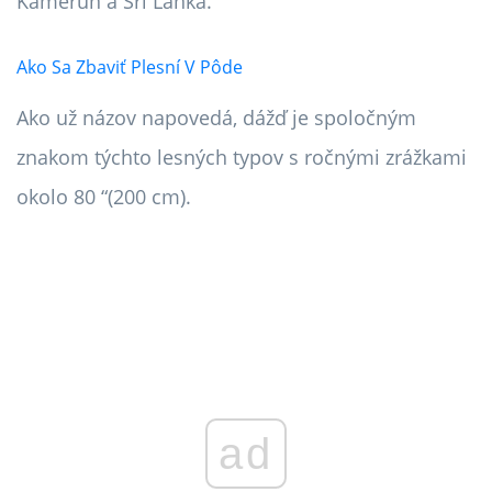
Kamerun a Srí Lanka.
Ako Sa Zbaviť Plesní V Pôde
Ako už názov napovedá, dážď je spoločným
znakom týchto lesných typov s ročnými zrážkami
okolo 80 “(200 cm).
ad