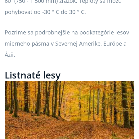
60” (750 - 1 500 mm) zrážok. Teploty sa môžu
pohybovať od -30 ° C do 30 ° C.
Pozrime sa podrobnejšie na podkategórie lesov
mierneho pásma v Severnej Amerike, Európe a
Ázii.
Listnaté lesy