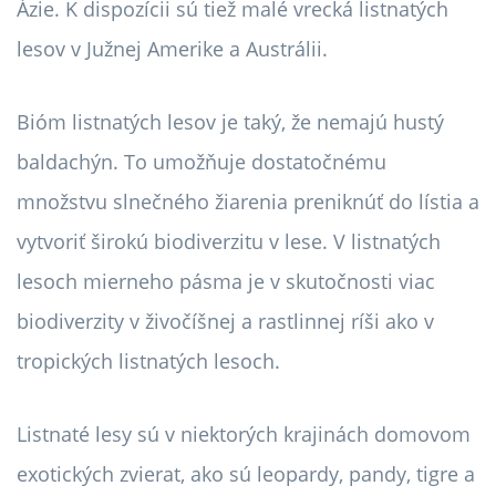
Ázie. K dispozícii sú tiež malé vrecká listnatých
lesov v Južnej Amerike a Austrálii.
Bióm listnatých lesov je taký, že nemajú hustý
baldachýn. To umožňuje dostatočnému
množstvu slnečného žiarenia preniknúť do lístia a
vytvoriť širokú biodiverzitu v lese. V listnatých
lesoch mierneho pásma je v skutočnosti viac
biodiverzity v živočíšnej a rastlinnej ríši ako v
tropických listnatých lesoch.
Listnaté lesy sú v niektorých krajinách domovom
exotických zvierat, ako sú leopardy, pandy, tigre a