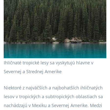
Ihličnaté tropické lesy sa vyskytujú hlavne v
Severnej a Strednej Amerike
Niektoré z najväčších a najbohatších ihličnatých
lesov v tropických a subtropických oblastiach sa
nachádzajú v Mexiku a Severnej Amerike. Medzi