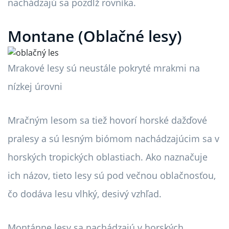
nachádzajú sa pozdĺž rovníka.
Montane (Oblačné lesy)
Mrakové lesy sú neustále pokryté mrakmi na
nízkej úrovni
Mračným lesom sa tiež hovorí horské dažďové
pralesy a sú lesným biómom nachádzajúcim sa v
horských tropických oblastiach. Ako naznačuje
ich názov, tieto lesy sú pod večnou oblačnosťou,
čo dodáva lesu vlhký, desivý vzhľad.
Montánne lesy sa nachádzajú v horských