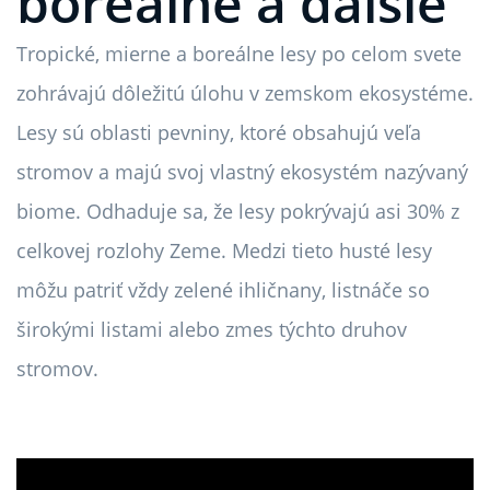
boreálne a ďalšie
Tropické, mierne a boreálne lesy po celom svete
zohrávajú dôležitú úlohu v zemskom ekosystéme.
Lesy sú oblasti pevniny, ktoré obsahujú veľa
stromov a majú svoj vlastný ekosystém nazývaný
biome. Odhaduje sa, že lesy pokrývajú asi 30% z
celkovej rozlohy Zeme. Medzi tieto husté lesy
môžu patriť vždy zelené ihličnany, listnáče so
širokými listami alebo zmes týchto druhov
stromov.